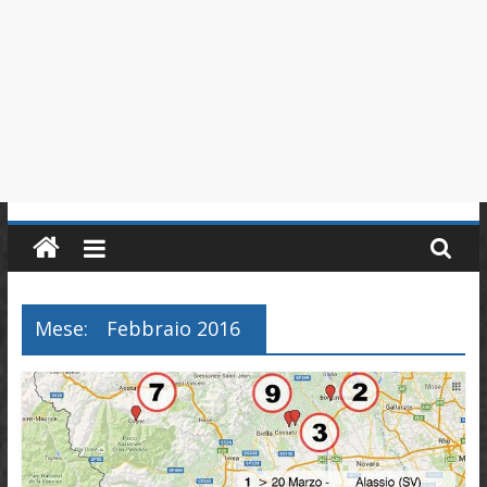
in
Piemonte
Mese:
Febbraio 2016