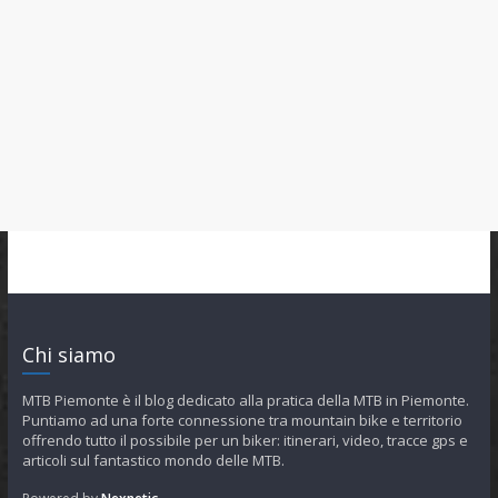
Chi siamo
MTB Piemonte è il blog dedicato alla pratica della MTB in Piemonte.
Puntiamo ad una forte connessione tra mountain bike e territorio
offrendo tutto il possibile per un biker: itinerari, video, tracce gps e
articoli sul fantastico mondo delle MTB.