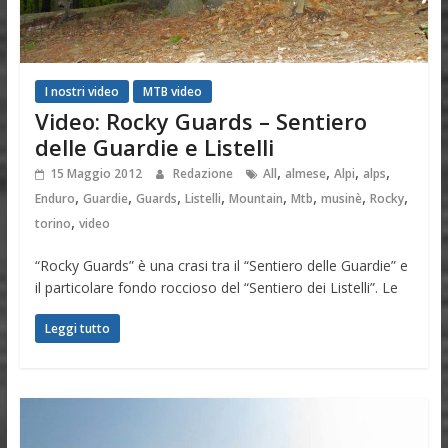
I nostri video
MTB video
Video: Rocky Guards – Sentiero
delle Guardie e Listelli
,
,
,
,
15 Maggio 2012
Redazione
All
almese
Alpi
alps
,
,
,
,
,
,
,
,
Enduro
Guardie
Guards
Listelli
Mountain
Mtb
musinè
Rocky
,
torino
video
“Rocky Guards” è una crasi tra il “Sentiero delle Guardie” e
il particolare fondo roccioso del “Sentiero dei Listelli”. Le
Leggi tutto