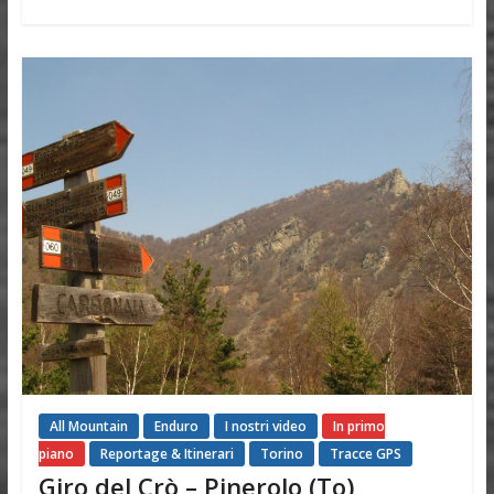
All Mountain
Enduro
I nostri video
In primo
piano
Reportage & Itinerari
Torino
Tracce GPS
Giro del Crò – Pinerolo (To)