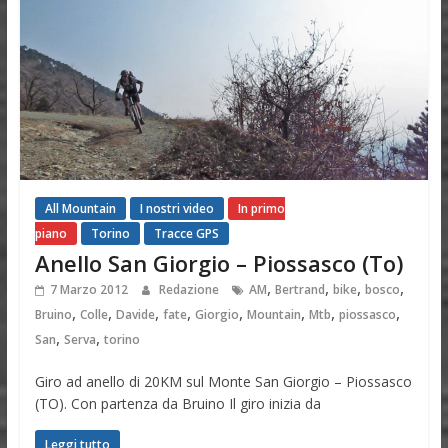
All Mountain
I nostri video
In primo
piano
Torino
Tracce GPS
Anello San Giorgio – Piossasco (To)
,
,
,
,
7 Marzo 2012
Redazione
AM
Bertrand
bike
bosco
,
,
,
,
,
,
,
,
Bruino
Colle
Davide
fate
Giorgio
Mountain
Mtb
piossasco
,
,
San
Serva
torino
Giro ad anello di 20KM sul Monte San Giorgio – Piossasco
(TO). Con partenza da Bruino Il giro inizia da
Leggi tutto