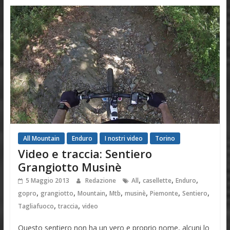
All Mountain
Enduro
I nostri video
Torino
Video e traccia: Sentiero
Grangiotto Musinè
,
,
,
5 Maggio 2013
Redazione
All
casellette
Enduro
,
,
,
,
,
,
,
gopro
grangiotto
Mountain
Mtb
musinè
Piemonte
Sentiero
,
,
Tagliafuoco
traccia
video
Questo sentiero non ha un vero e proprio nome, alcuni lo