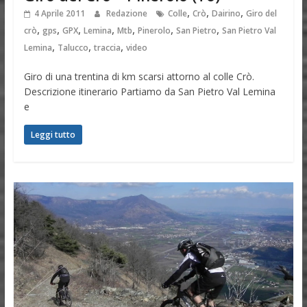
,
,
,
4 Aprile 2011
Redazione
Colle
Crò
Dairino
Giro del
,
,
,
,
,
,
,
crò
gps
GPX
Lemina
Mtb
Pinerolo
San Pietro
San Pietro Val
,
,
,
Lemina
Talucco
traccia
video
Giro di una trentina di km scarsi attorno al colle Crò.
Descrizione itinerario Partiamo da San Pietro Val Lemina
e
Leggi tutto