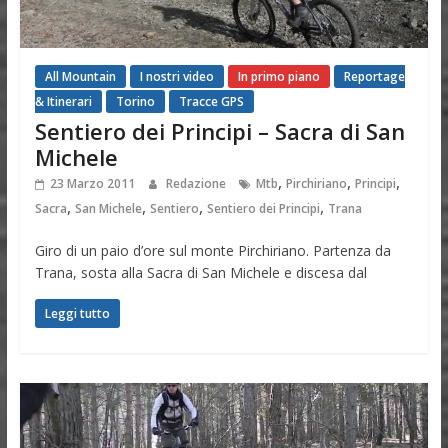
All Mountain
I nostri video
In primo piano
Reportage
& Itinerari
Torino
Tracce GPS
Sentiero dei Principi – Sacra di San
Michele
,
,
,
23 Marzo 2011
Redazione
Mtb
Pirchiriano
Principi
,
,
,
,
Sacra
San Michele
Sentiero
Sentiero dei Principi
Trana
Giro di un paio d’ore sul monte Pirchiriano. Partenza da
Trana, sosta alla Sacra di San Michele e discesa dal
Leggi tutto