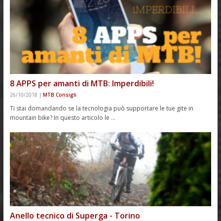
8 APPS per amanti di MTB: Imperdibili!
26/10/2018
|
MTB Consigli
Ti stai domandando se la tecnologia può supportare le tue gite in
mountain bike? In questo articolo le …
Anello tecnico di Superga - Torino