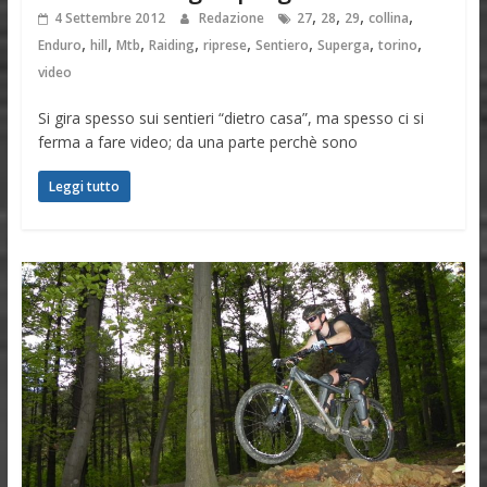
,
,
,
,
4 Settembre 2012
Redazione
27
28
29
collina
,
,
,
,
,
,
,
,
Enduro
hill
Mtb
Raiding
riprese
Sentiero
Superga
torino
video
Si gira spesso sui sentieri “dietro casa”, ma spesso ci si
ferma a fare video; da una parte perchè sono
Leggi tutto