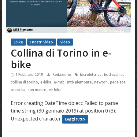
Ebike
I nostri video
Video
Collina di Torino in e-
bike
,
,
1 Febbraio 2019
Redazione
bici elettrica
bottecchia
,
,
,
,
,
collina di torino
e-bike
e-mtb
mtb piemonte
newton
pedalata
,
,
assistita
san mauro
vlr bike
Error creating DateTime object: Failed to parse
time string (30 gennaio 2019) at position 0 (3):
Unexpected character
Leggi tutto