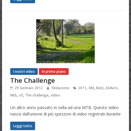
I nostri video
In primo piano
The Challenge
,
,
,
,
29 Gennaio 2012
Redazione
2011
AM
Best
Enduro
,
,
,
Mtb
of
The challenge
video
Un altro anno passato in sella ad una MTB. Questo video
nasce dall’unione di più spezzoni di video registrati durante
Leggi tutto