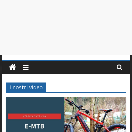
in
Piemonte
I nostri video