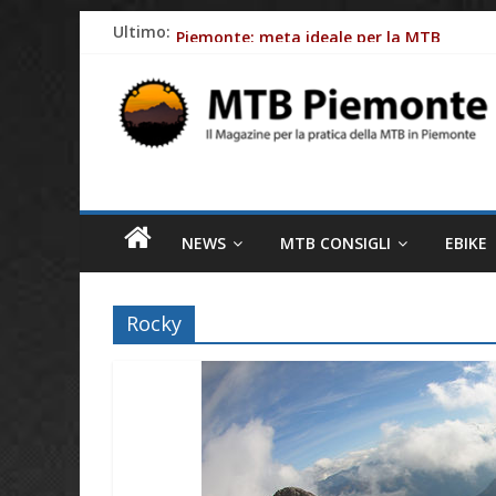
Skip
Fasce cardio: perchè monitorare al meglio
Ultimo:
to
Piemonte: meta ideale per la MTB
content
MTB
Batterie e-Bike: gli impatti ambientali
Ciclismo e allergie primaverili: 8 consig
Piemonte
Come le aziende stanno rendendo le bici e
Il
magazine
NEWS
MTB CONSIGLI
EBIKE
per
la
pratica
Rocky
della
MTB
in
Piemonte