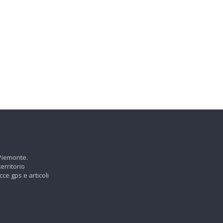
 Piemonte.
erritorio
cce gps e articoli