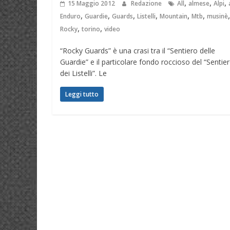
,
,
,
15 Maggio 2012
Redazione
All
almese
Alpi
,
,
,
,
,
,
,
Enduro
Guardie
Guards
Listelli
Mountain
Mtb
musinè
,
,
Rocky
torino
video
“Rocky Guards” è una crasi tra il “Sentiero delle
Guardie” e il particolare fondo roccioso del “Sentie
dei Listelli”. Le
Leggi tutto