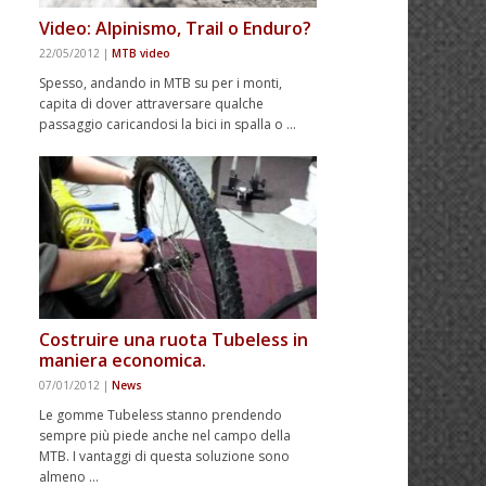
Video: Alpinismo, Trail o Enduro?
22/05/2012
|
MTB video
Spesso, andando in MTB su per i monti,
capita di dover attraversare qualche
passaggio caricandosi la bici in spalla o …
Costruire una ruota Tubeless in
maniera economica.
07/01/2012
|
News
Le gomme Tubeless stanno prendendo
sempre più piede anche nel campo della
MTB. I vantaggi di questa soluzione sono
almeno …