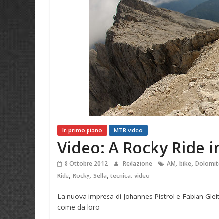
In primo piano
MTB video
Video: A Rocky Ride 
,
,
8 Ottobre 2012
Redazione
AM
bike
Dolomit
,
,
,
,
Ride
Rocky
Sella
tecnica
video
La nuova impresa di Johannes Pistrol e Fabian Glei
come da loro