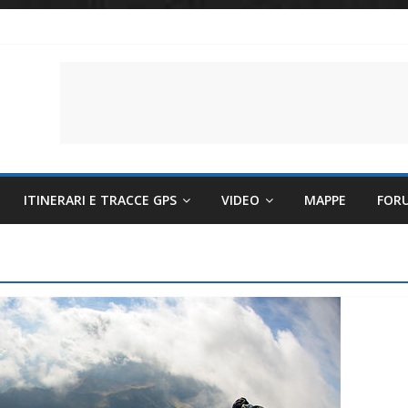
 il battito cardiaco
li per evitare sintomi e mantenere la performance
lettriche sempre più sostenibili
ITINERARI E TRACCE GPS
VIDEO
MAPPE
FOR