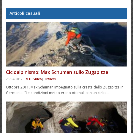
Articoli casuali
Cicloalpinismo: Max Schuman sullo Zugspitze
23/04/2012
|
MTB video
|
Trailers
Ottobre 2011, Max Schuman impegnato sulla cresta dello Zugspitze in
Germania. "Le condizioni meteo erano ottimali con un cielo …