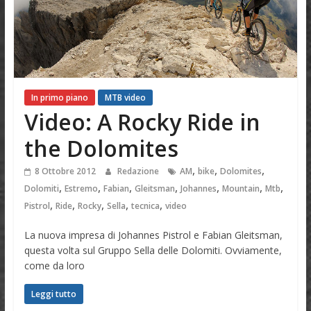
In primo piano
MTB video
Video: A Rocky Ride in
the Dolomites
,
,
,
8 Ottobre 2012
Redazione
AM
bike
Dolomites
,
,
,
,
,
,
,
Dolomiti
Estremo
Fabian
Gleitsman
Johannes
Mountain
Mtb
,
,
,
,
,
Pistrol
Ride
Rocky
Sella
tecnica
video
La nuova impresa di Johannes Pistrol e Fabian Gleitsman,
questa volta sul Gruppo Sella delle Dolomiti. Ovviamente,
come da loro
Leggi tutto