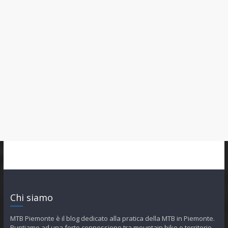
Chi siamo
MTB Piemonte è il blog dedicato alla pratica della MTB in Piemonte.
Puntiamo ad una forte connessione tra mountain bike e territorio