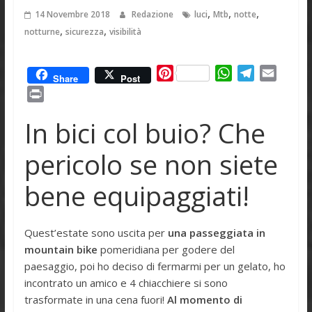
,
,
,
14 Novembre 2018
Redazione
luci
Mtb
notte
,
,
notturne
sicurezza
visibilità
P
W
T
E
Share
Post
i
h
e
m
P
n
a
l
a
r
In bici col buio? Che
t
t
e
i
i
e
s
g
l
n
pericolo se non siete
r
A
r
t
e
p
a
bene equipaggiati!
s
p
m
t
Quest’estate sono uscita per
una passeggiata in
mountain bike
pomeridiana per godere del
paesaggio, poi ho deciso di fermarmi per un gelato, ho
incontrato un amico e 4 chiacchiere si sono
trasformate in una cena fuori!
Al momento di