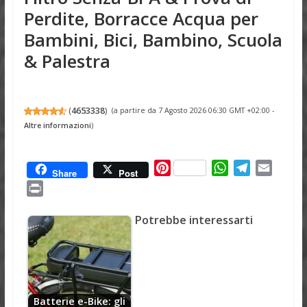
Perdite, Borracce Acqua per
Bambini, Bici, Bambino, Scuola
& Palestra
(
4653338
)
(a partire da 7 Agosto 2026 06:30 GMT +02:00 -
Altre informazioni
)
P
W
T
E
Share
Post
i
h
e
m
P
n
a
l
a
r
t
t
e
i
Potrebbe interessarti
i
e
s
g
l
n
r
A
r
t
e
p
a
s
p
m
t
Batterie e-Bike: gli