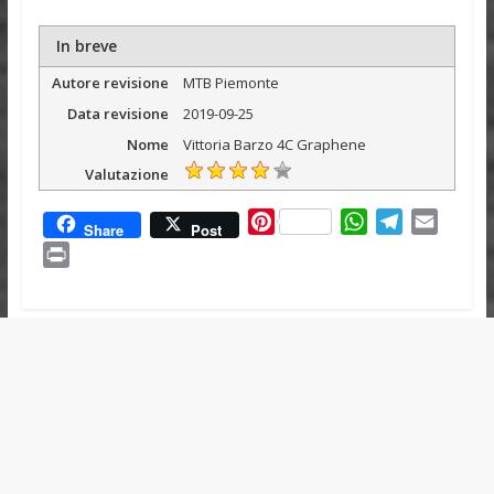
In breve
Autore revisione
MTB Piemonte
Data revisione
2019-09-25
Nome
Vittoria Barzo 4C Graphene
Valutazione
P
W
T
E
Share
Post
i
h
e
m
P
n
a
l
a
r
t
t
e
i
i
e
s
g
l
n
r
A
r
t
e
p
a
s
p
m
t