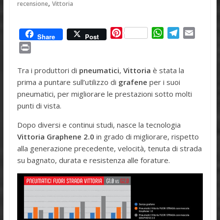
,
recensione
Vittoria
P
W
T
E
Share
Post
i
h
e
m
P
n
a
l
a
r
t
t
e
i
Tra i produttori di
pneumatici
,
Vittoria
è stata la
i
e
s
g
l
prima a puntare sull’utilizzo di
grafene
per i suoi
n
r
A
r
pneumatici, per migliorare le prestazioni sotto molti
t
e
p
a
punti di vista.
s
p
m
Dopo diversi e continui studi, nasce la tecnologia
t
Vittoria Graphene 2.0
in grado di migliorare, rispetto
alla generazione precedente, velocità, tenuta di strada
su bagnato, durata e resistenza alle forature.