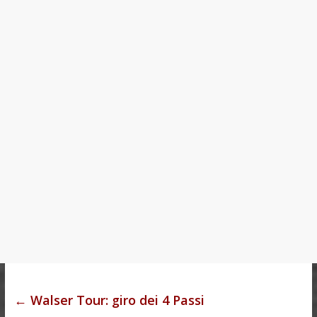
t
←
Walser Tour: giro dei 4 Passi