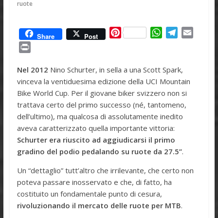
ruote
P
W
T
E
Share
Post
i
h
e
m
P
n
a
l
a
r
t
t
e
i
Nel 2012
Nino Schurter, in sella a una Scott Spark,
i
e
s
g
l
vinceva la ventiduesima edizione della UCI Mountain
n
r
A
r
Bike World Cup. Per il giovane biker svizzero non si
t
e
p
a
trattava certo del primo successo (né, tantomeno,
s
p
m
dell’ultimo), ma qualcosa di assolutamente inedito
t
aveva caratterizzato quella importante vittoria:
Schurter era riuscito ad aggiudicarsi il primo
gradino del podio pedalando su ruote da 27.5’’
.
Un “dettaglio” tutt’altro che irrilevante, che certo non
poteva passare inosservato e che, di fatto, ha
costituito un fondamentale punto di cesura,
rivoluzionando il mercato delle ruote per MTB
.