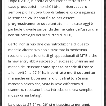
Dopo il 2012, la scelta di Schurter ha fatto sì che
le
case produttrici
– nonché i biker –
ricercassero
sempre più il nuovo tipo di telaio
e, di conseguenza,
le storiche 26’
’
hanno finito per essere
progressivamente soppiantate
(non a caso oggi è
più facile trovarle sui banchi dei mercatini dell’usato che
non sui cataloghi dei produttori di MTB).
Certo, non si può dire che l’introduzione di questo
modello alternativo abbia suscitato la medesima
reazione da parte di tutti gli appassionati di MTB e che
la new entry abbia riscosso un successo unanime nel
mondo del ciclismo:
come spesso accade di fronte
alle novità, la 27.5’’ ha incontrato molti sostenitori
ma anche un buon numero di detrattori
(e non
mancano coloro che, vista la lieve differenza di
diametro, reputano la sua introduzione una semplice
mossa di marketing).
La disputa 27.5’’ vs. 26’’ si è trascinata per anni
,