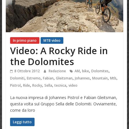
In primo piano
MTB video
Video: A Rocky Ride in
the Dolomites
,
,
,
8 Ottobre 2012
Redazione
AM
bike
Dolomites
,
,
,
,
,
,
,
Dolomiti
Estremo
Fabian
Gleitsman
Johannes
Mountain
Mtb
,
,
,
,
,
Pistrol
Ride
Rocky
Sella
tecnica
video
La nuova impresa di Johannes Pistrol e Fabian Gleitsman,
questa volta sul Gruppo Sella delle Dolomiti. Ovviamente,
come da loro
Leggi tutto