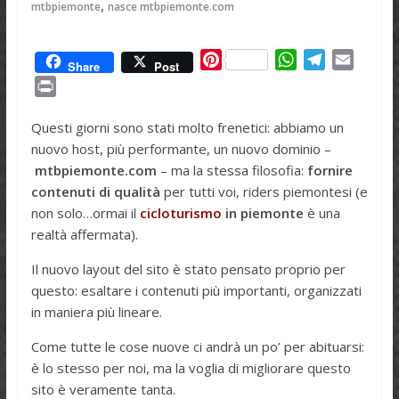
,
mtbpiemonte
nasce mtbpiemonte.com
P
W
T
E
Share
Post
i
h
e
m
P
n
a
l
a
r
t
t
e
i
Questi giorni sono stati molto frenetici: abbiamo un
i
e
s
g
l
nuovo host, più performante, un nuovo dominio –
n
r
A
r
mtbpiemonte.com
– ma la stessa filosofia:
fornire
t
e
p
a
contenuti di qualità
per tutti voi, riders piemontesi (e
s
p
m
non solo…ormai il
cicloturismo
in piemonte
è una
t
realtà affermata).
Il nuovo layout del sito è stato pensato proprio per
questo: esaltare i contenuti più importanti, organizzati
in maniera più lineare.
Come tutte le cose nuove ci andrà un po’ per abituarsi:
è lo stesso per noi, ma la voglia di migliorare questo
sito è veramente tanta.