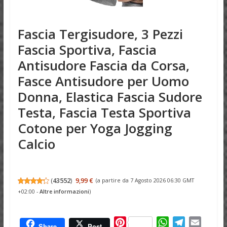
Fascia Tergisudore, 3 Pezzi
Fascia Sportiva, Fascia
Antisudore Fascia da Corsa,
Fasce Antisudore per Uomo
Donna, Elastica Fascia Sudore
Testa, Fascia Testa Sportiva
Cotone per Yoga Jogging
Calcio
(
43552
)
9,99 €
(a partire da 7 Agosto 2026 06:30 GMT
+02:00 -
Altre informazioni
)
P
W
T
E
Share
Post