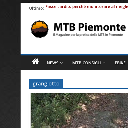
Skip
Ultimo:
Fasce cardio: perchè monitorare al meglio
to
Piemonte: meta ideale per la MTB
content
MTB
Batterie e-Bike: gli impatti ambientali
Piemonte
Ciclismo e allergie primaverili: 8 consig
Come le aziende stanno rendendo le bici e
Il
magazine
NEWS
MTB CONSIGLI
EBIKE
per
la
pratica
grangiotto
della
MTB
in
Piemonte