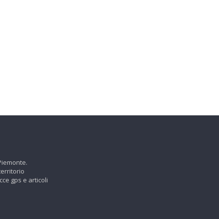
 Piemonte.
erritorio
cce gps e articoli