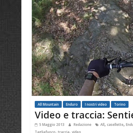
All Mountain
Enduro
I nostri video
Torino
Video e traccia: Sent
,
,
5 Maggio 2013
Redazione
All
casellette
End
,
,
Tagliafuoco
traccia
video