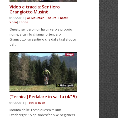
Video e traccia: Sentiero
Grangiotto Musinè
05/05/2013
|
All Mountain
|
Enduro
|
I nostri
video
|
Torino
Questo sentiero non ha un vero e proprio
nome, alcuni lo chiamano Sentiero
Grangiotto; un sentiero che dalla tagliafuoco
del …
[Tecnica] Pedalare in salita (4/15)
04/05/2011
|
Tecnica base
Mountainbike Techniques with Kurt
Exenberger. 15 episodes for bike beginners