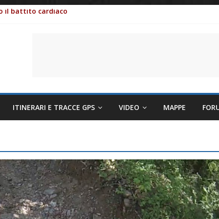
 il battito cardiaco
li per evitare sintomi e mantenere la performance
lettriche sempre più sostenibili
ITINERARI E TRACCE GPS
VIDEO
MAPPE
FOR