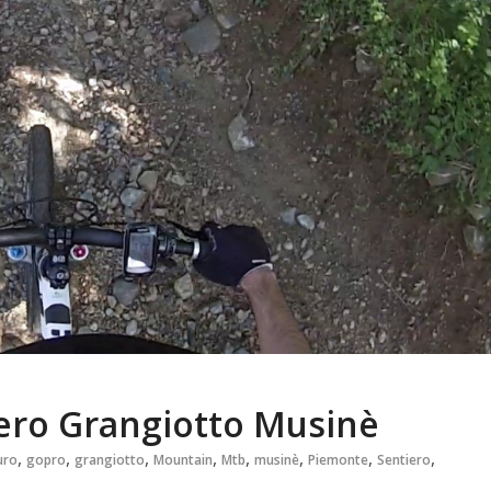
iero Grangiotto Musinè
,
,
,
,
,
,
,
,
uro
gopro
grangiotto
Mountain
Mtb
musinè
Piemonte
Sentiero