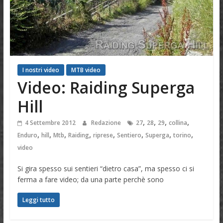
I nostri video
MTB video
Video: Raiding Superga
Hill
,
,
,
,
4 Settembre 2012
Redazione
27
28
29
collina
,
,
,
,
,
,
,
,
Enduro
hill
Mtb
Raiding
riprese
Sentiero
Superga
torino
video
Si gira spesso sui sentieri “dietro casa”, ma spesso ci si
ferma a fare video; da una parte perchè sono
Leggi tutto