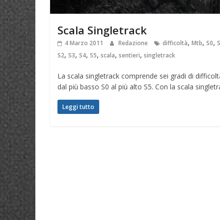
Scala Singletrack
,
,
,
4 Marzo 2011
Redazione
difficoltà
Mtb
S0
,
,
,
,
,
,
S2
S3
S4
S5
scala
sentieri
singletrack
La scala singletrack comprende sei gradi di difficolt
dal più basso S0 al più alto S5. Con la scala singlet
Leggi tutto