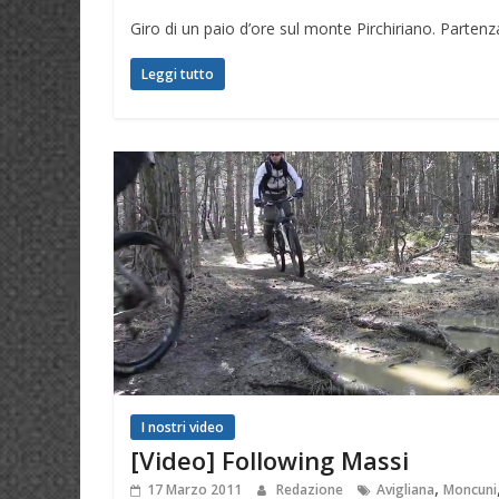
Giro di un paio d’ore sul monte Pirchiriano. Partenz
Leggi tutto
I nostri video
[Video] Following Massi
,
17 Marzo 2011
Redazione
Avigliana
Moncuni