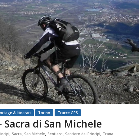
ortage & Itinerari
Torino
Tracce GPS
– Sacra di San Michele
,
,
,
,
,
incipi
Sacra
San Michele
Sentiero
Sentiero dei Principi
Trana