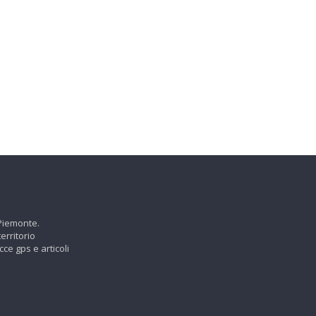
 Piemonte.
erritorio
cce gps e articoli