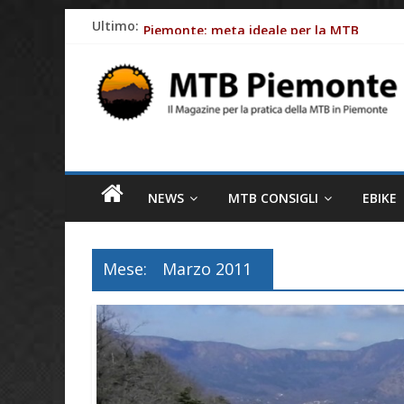
Skip
Ultimo:
Piemonte: meta ideale per la MTB
to
Batterie e-Bike: gli impatti ambientali
content
MTB
Ciclismo e allergie primaverili: 8 consig
Piemonte
Come le aziende stanno rendendo le bici e
Fasce cardio: perchè monitorare al meglio
Il
magazine
NEWS
MTB CONSIGLI
EBIKE
per
la
pratica
Mese:
Marzo 2011
della
MTB
in
Piemonte