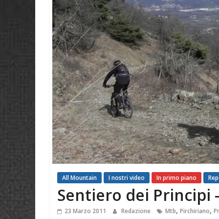
All Mountain
I nostri video
In primo piano
Rep
Sentiero dei Principi 
,
,
23 Marzo 2011
Redazione
Mtb
Pirchiriano
Pr