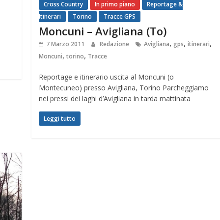
Cross Country
In primo piano
Reportage &
Itinerari
Torino
Tracce GPS
Moncuni – Avigliana (To)
,
,
,
7 Marzo 2011
Redazione
Avigliana
gps
itinerari
,
,
Moncuni
torino
Tracce
Reportage e itinerario uscita al Moncuni (o
Montecuneo) presso Avigliana, Torino Parcheggiamo
nei pressi dei laghi d’Avigliana in tarda mattinata
Leggi tutto