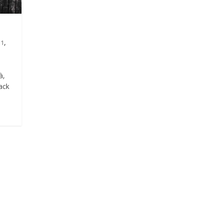
,
S1
à,
rack