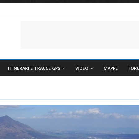
li per evitare sintomi e mantenere la performance
lettriche sempre più sostenibili
 il battito cardiaco
ITINERARI E TRACCE GPS
VIDEO
MAPPE
FOR