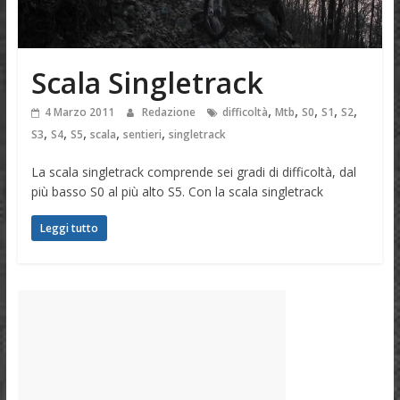
Scala Singletrack
,
,
,
,
,
4 Marzo 2011
Redazione
difficoltà
Mtb
S0
S1
S2
,
,
,
,
,
S3
S4
S5
scala
sentieri
singletrack
La scala singletrack comprende sei gradi di difficoltà, dal
più basso S0 al più alto S5. Con la scala singletrack
Leggi tutto