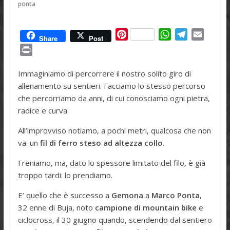
ponta
P
W
T
E
Share
Post
i
h
e
m
P
n
a
l
a
r
t
t
e
i
Immaginiamo di percorrere il nostro solito giro di
i
e
s
g
l
allenamento su sentieri. Facciamo lo stesso percorso
n
r
A
r
che percorriamo da anni, di cui conosciamo ogni pietra,
t
e
p
a
radice e curva.
s
p
m
All’improvviso notiamo, a pochi metri, qualcosa che non
t
va: un
fil di ferro steso ad altezza collo
.
Freniamo, ma, dato lo spessore limitato del filo, è già
troppo tardi: lo prendiamo.
E’ quello che è successo a
Gemona
a
Marco Ponta
,
32 enne di Buja, noto
campione di mountain bike
e
ciclocross, il 30 giugno quando, scendendo dal sentiero