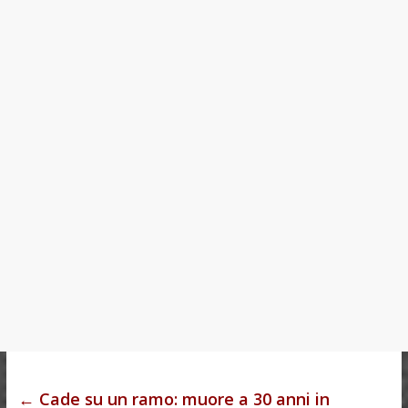
s
p
m
t
←
Cade su un ramo: muore a 30 anni in