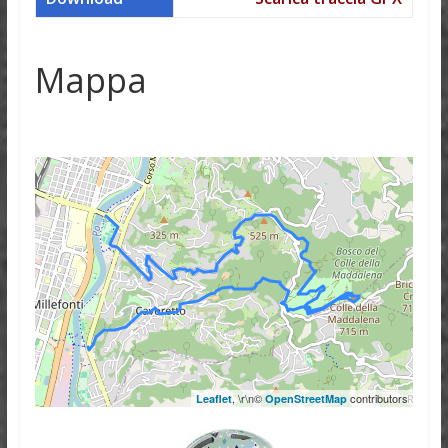
Mappa
, \r\n©
contributors
Leaflet
OpenStreetMap