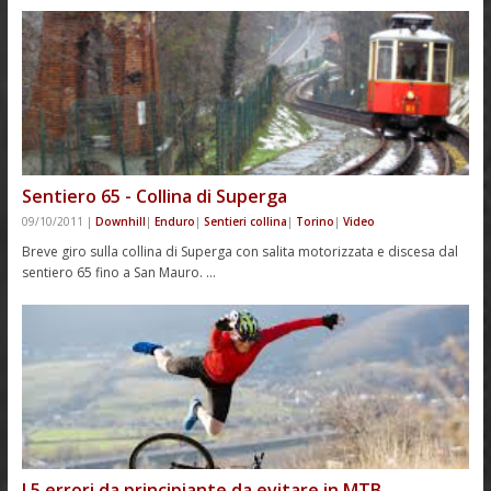
Sentiero 65 - Collina di Superga
09/10/2011
|
Downhill
|
Enduro
|
Sentieri collina
|
Torino
|
Video
Breve giro sulla collina di Superga con salita motorizzata e discesa dal
sentiero 65 fino a San Mauro. …
I 5 errori da principiante da evitare in MTB