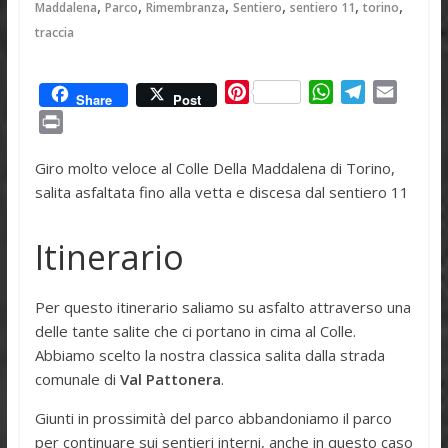
,
,
,
,
,
,
Maddalena
Parco
Rimembranza
Sentiero
sentiero 11
torino
traccia
P
W
T
E
Share
Post
i
h
e
m
P
n
a
l
a
r
t
t
e
i
Giro molto veloce al Colle Della Maddalena di Torino,
i
e
s
g
l
salita asfaltata fino alla vetta e discesa dal sentiero 11
n
r
A
r
t
e
p
a
Itinerario
s
p
m
t
Per questo itinerario saliamo su asfalto attraverso una
delle tante salite che ci portano in cima al Colle.
Abbiamo scelto la nostra classica salita dalla strada
comunale di
Val Pattonera
.
Giunti in prossimità del parco abbandoniamo il parco
per continuare sui sentieri interni, anche in questo caso