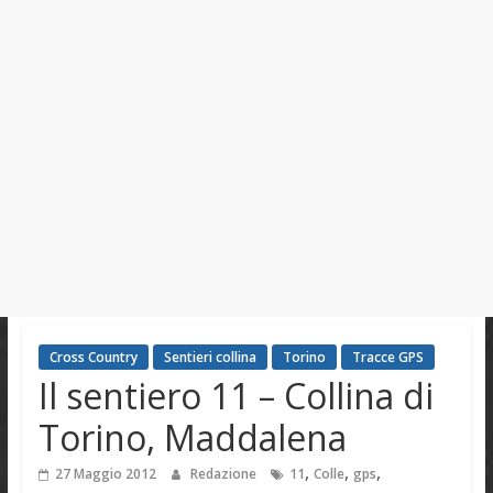
Cross Country
Sentieri collina
Torino
Tracce GPS
Il sentiero 11 – Collina di
Torino, Maddalena
,
,
,
27 Maggio 2012
Redazione
11
Colle
gps