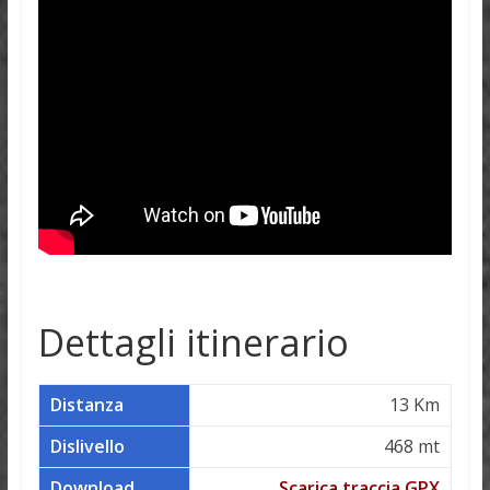
Dettagli itinerario
Distanza
13 Km
Dislivello
468 mt
Download
Scarica traccia GPX