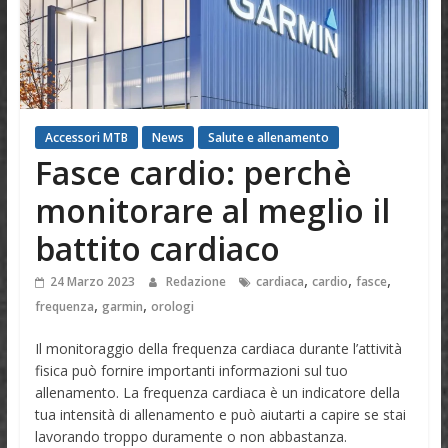
Accessori MTB
News
Salute e allenamento
Fasce cardio: perchè
monitorare al meglio il
battito cardiaco
,
,
,
24 Marzo 2023
Redazione
cardiaca
cardio
fasce
,
,
frequenza
garmin
orologi
Il monitoraggio della frequenza cardiaca durante l’attività
fisica può fornire importanti informazioni sul tuo
allenamento. La frequenza cardiaca è un indicatore della
tua intensità di allenamento e può aiutarti a capire se stai
lavorando troppo duramente o non abbastanza.