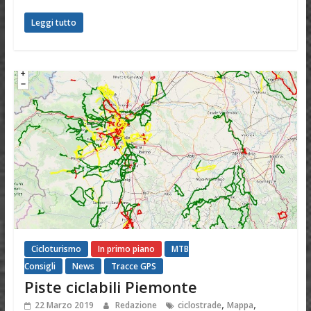
Leggi tutto
Cicloturismo
In primo piano
MTB
Consigli
News
Tracce GPS
Piste ciclabili Piemonte
,
,
22 Marzo 2019
Redazione
ciclostrade
Mappa