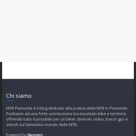
Chi siamo
MTB Piemonte è il blog dedicato alla pratica della MTB in Piemonte.
Puntiamo ad una forte connessione tra mountain bike e territorio
offrendo tutto il possibile per un biker: itinerari, video, tracce gps e
articoli sul fantastico mondo delle MTB.
Powered by
Nexnetic