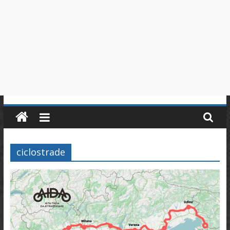
in
Piemonte
ciclostrade