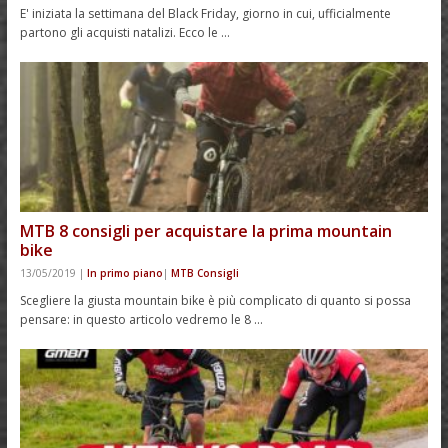
E' iniziata la settimana del Black Friday, giorno in cui, ufficialmente
partono gli acquisti natalizi. Ecco le …
MTB 8 consigli per acquistare la prima mountain
bike
13/05/2019
|
In primo piano
|
MTB Consigli
Scegliere la giusta mountain bike è più complicato di quanto si possa
pensare: in questo articolo vedremo le 8 …