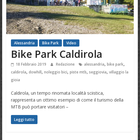
Alessandria
Bike Park
Video
Bike Park Caldirola
,
,
18 Febbraio 2019
Redazione
alessandria
bike park
,
,
,
,
,
caldirola
dowhill
noleggio bici
piste mtb
seggiovia
villaggio la
gioia
Caldirola, un tempo rinomata località sciistica,
rappresenta un ottimo esempio di come il turismo della
MTB può portare visitatori –
Leggi tutto