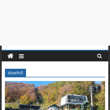
in
Piemonte
dowhill