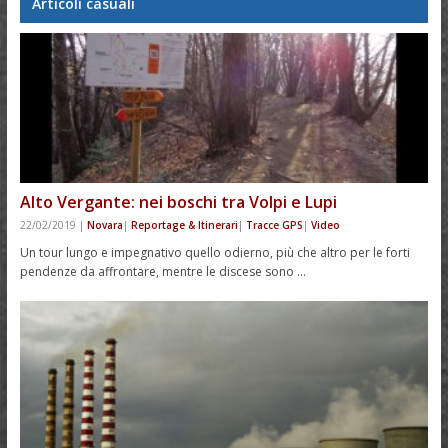
Articoli casuali
Alto Vergante: nei boschi tra Volpi e Lupi
22/02/2019
|
Novara
|
Reportage & Itinerari
|
Tracce GPS
|
Video
Un tour lungo e impegnativo quello odierno, più che altro per le forti
pendenze da affrontare, mentre le discese sono …