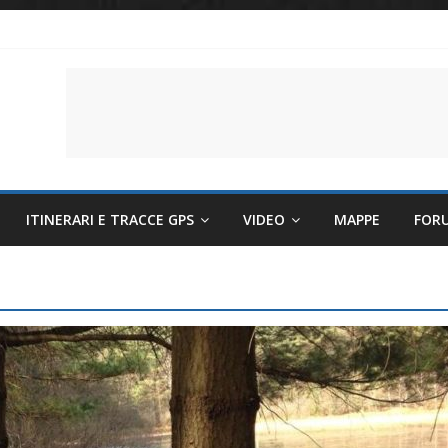
li per evitare sintomi e mantenere la performance
lettriche sempre più sostenibili
 il battito cardiaco
ITINERARI E TRACCE GPS
VIDEO
MAPPE
FOR