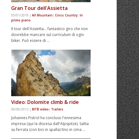
Gran Tour dell'Assietta
05/01/2019
|
All Mountain
|
Cross Country
|
In
primo piano
Il tour dell'Assietta... fantastico giro che non
dovrebbe mancare sul curriculum di ogni
biker. Può essere di …
Video: Dolomite climb & ride
06/06/2012
|
MTB video
|
Trailers
Johannes Pistrol ha concluso l'ennesima
impresa (qui la discesa dall'Alpspitze). Salita
su ferrata (con bici in spalla) fino in cima …