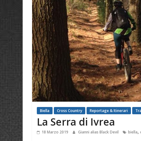
Biella
Cross Country
Reportage & Itinerari
Tr
La Serra di Ivrea
,
18 Marzo 2019
Gianni alias Black Devil
biella