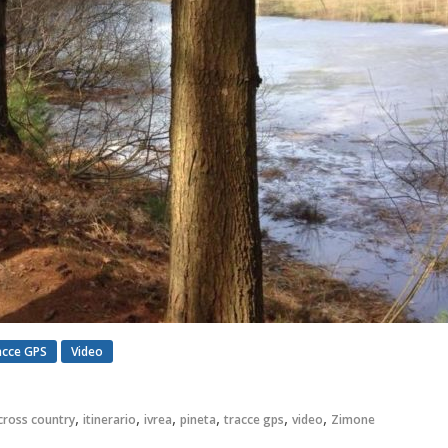
acce GPS
Video
,
,
,
,
,
,
cross country
itinerario
ivrea
pineta
tracce gps
video
Zimone