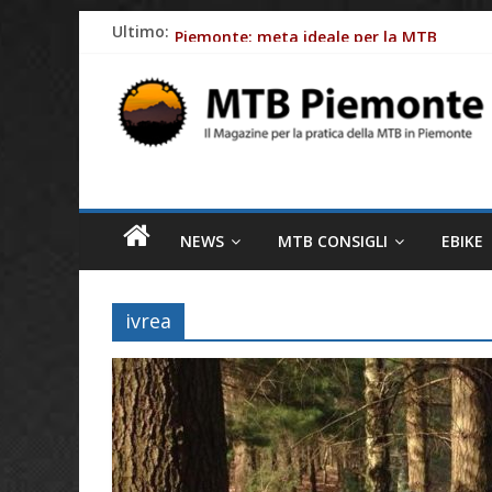
Skip
Ultimo:
Piemonte: meta ideale per la MTB
to
Batterie e-Bike: gli impatti ambientali
content
MTB
Ciclismo e allergie primaverili: 8 consig
Piemonte
Come le aziende stanno rendendo le bici e
Fasce cardio: perchè monitorare al meglio
Il
magazine
NEWS
MTB CONSIGLI
EBIKE
per
la
pratica
ivrea
della
MTB
in
Piemonte