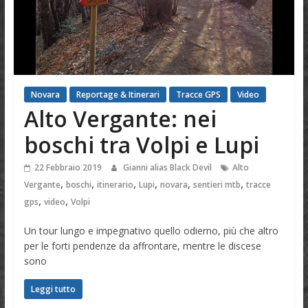
Novara
Reportage & Itinerari
Tracce GPS
Video
Alto Vergante: nei
boschi tra Volpi e Lupi
22 Febbraio 2019
Gianni alias Black Devil
Alto
,
,
,
,
,
,
Vergante
boschi
itinerario
Lupi
novara
sentieri mtb
tracce
,
,
gps
video
Volpi
Un tour lungo e impegnativo quello odierno, più che altro
per le forti pendenze da affrontare, mentre le discese
sono
Leggi tutto