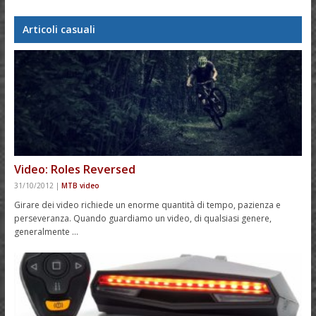
Articoli casuali
Video: Roles Reversed
31/10/2012
|
MTB video
Girare dei video richiede un enorme quantità di tempo, pazienza e
perseveranza. Quando guardiamo un video, di qualsiasi genere,
generalmente …