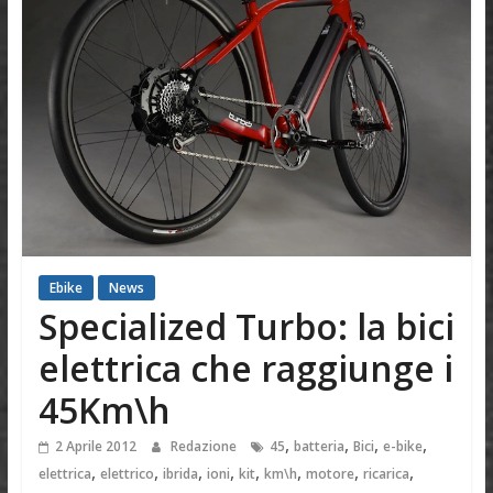
Ebike
News
Specialized Turbo: la bici
elettrica che raggiunge i
45Km\h
,
,
,
,
2 Aprile 2012
Redazione
45
batteria
Bici
e-bike
,
,
,
,
,
,
,
,
elettrica
elettrico
ibrida
ioni
kit
km\h
motore
ricarica