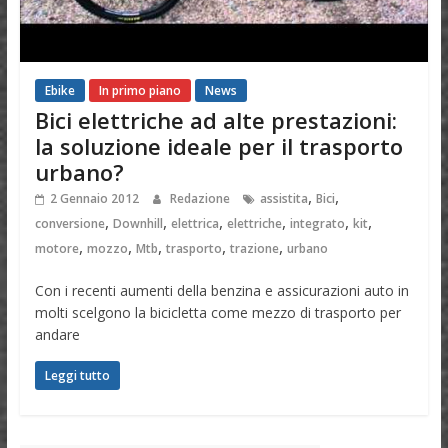
Ebike
In primo piano
News
Bici elettriche ad alte prestazioni:
la soluzione ideale per il trasporto
urbano?
,
,
2 Gennaio 2012
Redazione
assistita
Bici
,
,
,
,
,
,
conversione
Downhill
elettrica
elettriche
integrato
kit
,
,
,
,
,
motore
mozzo
Mtb
trasporto
trazione
urbano
Con i recenti aumenti della benzina e assicurazioni auto in
molti scelgono la bicicletta come mezzo di trasporto per
andare
Leggi tutto