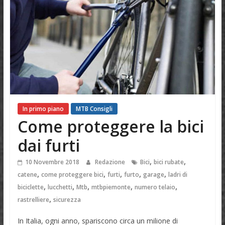
In primo piano
MTB Consigli
Come proteggere la bici
dai furti
,
,
10 Novembre 2018
Redazione
Bici
bici rubate
,
,
,
,
,
catene
come proteggere bici
furti
furto
garage
ladri di
,
,
,
,
,
biciclette
lucchetti
Mtb
mtbpiemonte
numero telaio
,
rastrelliere
sicurezza
In Italia, ogni anno, spariscono circa un milione di