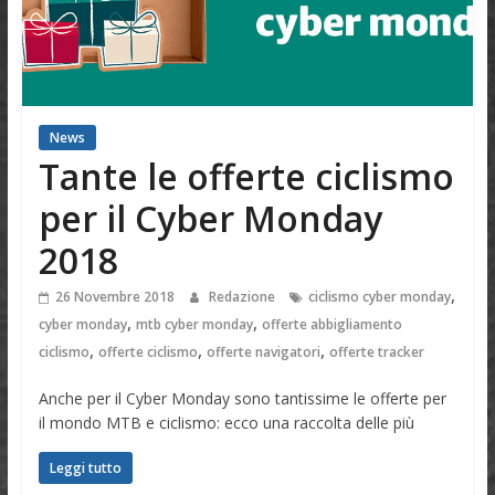
News
Tante le offerte ciclismo
per il Cyber Monday
2018
,
26 Novembre 2018
Redazione
ciclismo cyber monday
,
,
cyber monday
mtb cyber monday
offerte abbigliamento
,
,
,
ciclismo
offerte ciclismo
offerte navigatori
offerte tracker
Anche per il Cyber Monday sono tantissime le offerte per
il mondo MTB e ciclismo: ecco una raccolta delle più
Leggi tutto