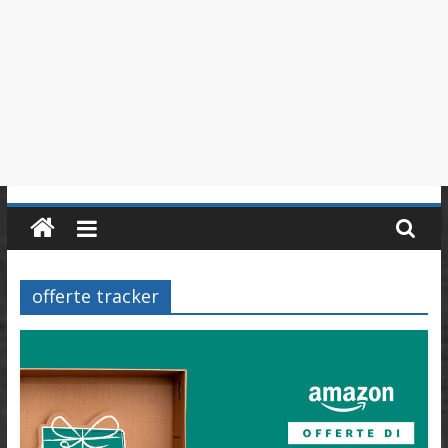
in
Piemonte
offerte tracker