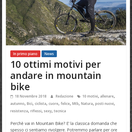
In primo piano
News
10 ottimi motivi per
andare in mountain
bike
,
,
18 Novembre 2018
Redazione
10 motivi
allenare
,
,
,
,
,
,
,
,
autunno
Bici
ciclista
cuore
felice
Mtb
Natura
posti nuovi
,
,
,
resistenza
riflessi
sexy
tecnica
Perchè vai in Mountain Bike? E’ la classica domanda che
spesso ci sentiamo rivolgere. Potremmo parlare per ore