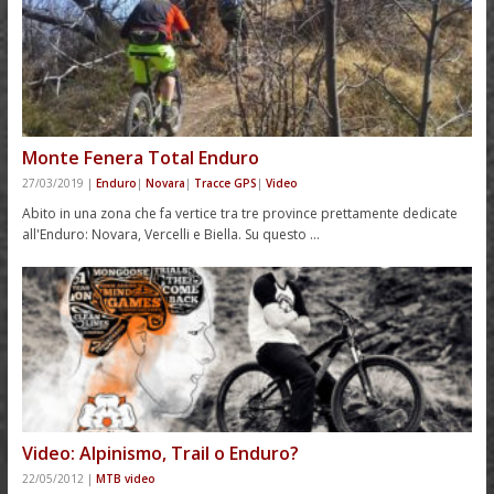
Monte Fenera Total Enduro
27/03/2019
|
Enduro
|
Novara
|
Tracce GPS
|
Video
Abito in una zona che fa vertice tra tre province prettamente dedicate
all'Enduro: Novara, Vercelli e Biella. Su questo …
Video: Alpinismo, Trail o Enduro?
22/05/2012
|
MTB video