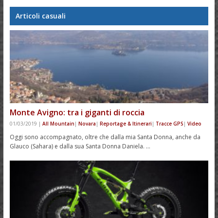
Articoli casuali
Monte Avigno: tra i giganti di roccia
01/03/2019
|
All Mountain
|
Novara
|
Reportage & Itinerari
|
Tracce GPS
|
Video
Oggi sono accompagnato, oltre che dalla mia Santa Donna, anche da
Glauco (Sahara) e dalla sua Santa Donna Daniela. …