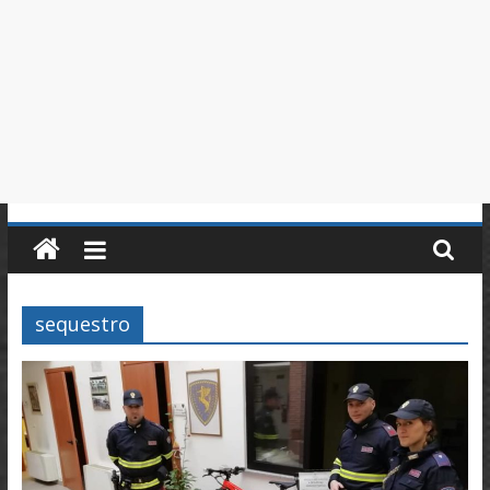
in
Piemonte
sequestro