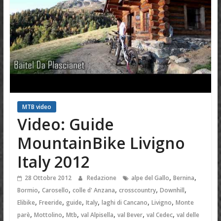
MTB video
Video: Guide
MountainBike Livigno
Italy 2012
,
,
28 Ottobre 2012
Redazione
alpe del Gallo
Bernina
,
,
,
,
,
Bormio
Carosello
colle d' Anzana
crosscountry
Downhill
,
,
,
,
,
,
Elibike
Freeride
guide
Italy
laghi di Cancano
Livigno
Monte
,
,
,
,
,
,
parè
Mottolino
Mtb
val Alpisella
val Bever
val Cedec
val delle