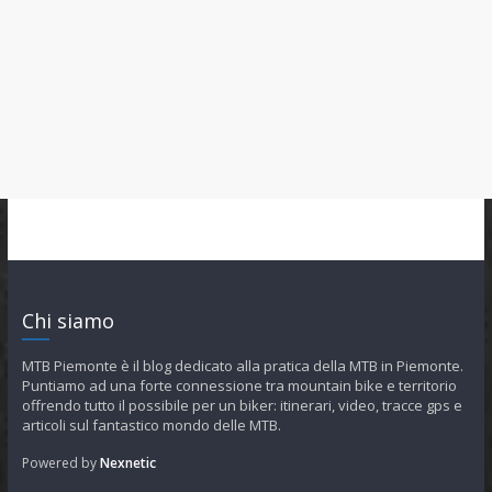
Chi siamo
MTB Piemonte è il blog dedicato alla pratica della MTB in Piemonte.
Puntiamo ad una forte connessione tra mountain bike e territorio
offrendo tutto il possibile per un biker: itinerari, video, tracce gps e
articoli sul fantastico mondo delle MTB.
Powered by
Nexnetic