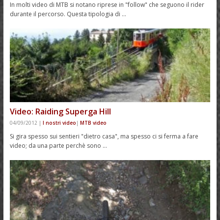
In molti video di MTB si notano riprese in "follow" che seguono il rider
durante il percorso. Questa tipologia di …
Video: Raiding Superga Hill
04/09/2012
|
I nostri video
|
MTB video
Si gira spesso sui sentieri "dietro casa", ma spesso ci si ferma a fare
video; da una parte perchè sono …