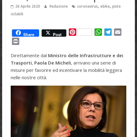
,
,
26 Aprile 2020
Redazione
coronavirus
ebike
piste
ciclabili
P
W
T
E
Share
Post
i
h
e
m
P
n
a
l
a
r
t
t
e
i
Direttamente dal
Ministro delle Infrastrutture e dei
i
e
s
g
l
Trasporti
,
Paola De Micheli
, arrivano una serie di
n
r
A
r
misure per favorire ed incentivare la mobilità leggera
t
e
p
a
nelle nostre città.
s
p
m
t