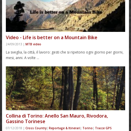
Video - Life is better on a Mountain Bike
24/09/2013
|
MTB video
La sveglia, la città, il lavoro: gesti che si ripetono ogni giorno per giorni,
mesi, anni. A volte …
Collina di Torino: Anello San Mauro, Rivodora,
Gassino Torinese
07/12/2018
|
Cross Country
|
Reportage & Itinerari
|
Torino
|
Tracce GPS