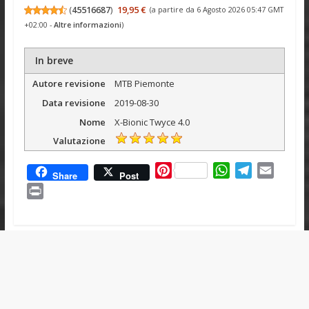
(
45516687
)
19,95 €
(a partire da 6 Agosto 2026 05:47 GMT
+02:00 -
Altre informazioni
)
In breve
Autore revisione
MTB Piemonte
Data revisione
2019-08-30
Nome
X-Bionic Twyce 4.0
Valutazione
P
W
T
E
Share
Post
i
h
e
m
P
n
a
l
a
r
t
t
e
i
i
e
s
g
l
n
r
A
r
t
e
p
a
s
p
m
t