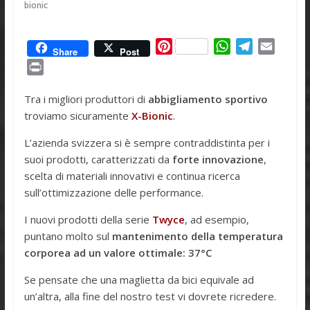
bionic
P
W
T
E
Share
Post
i
h
e
m
P
n
a
l
a
r
t
t
e
i
Tra i migliori produttori di
abbigliamento sportivo
i
e
s
g
l
troviamo sicuramente
X-Bionic
.
n
r
A
r
t
L’azienda svizzera si è sempre contraddistinta per i
e
p
a
suoi prodotti, caratterizzati da
forte innovazione
,
s
p
m
scelta di materiali innovativi e continua ricerca
t
sull’ottimizzazione delle performance.
I nuovi prodotti della serie
Twyce
, ad esempio,
puntano molto sul
mantenimento della temperatura
corporea ad un valore ottimale: 37°C
Se pensate che una maglietta da bici equivale ad
un’altra, alla fine del nostro test vi dovrete ricredere.