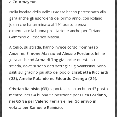
a Courmayeur.
Nella località della Valle D’Aosta hanno partecipato alla
gara anche gli esordienti del primo anno, con Roland
Joann che ha terminato al 19° posto, senza
dimenticare la buona prestazione anche per Tiziano
Gammino e Federico Massa.
A
Celio,
su strada, hanno invece corso
Tommaso
Anselmi, Simone Alassio ed Alessio Fordano
. Infine
gara anche ad
Arma di Taggia
anche questa su
strada, dove si sono dati battaglia i giovanissimi. Sono
saliti sul gradino più alto del podio:
Elisabetta Ricciardi
(G3), Amelie Rolando ed Edoardo Orengo (G5).
Cristian Rainisio (G3)
si porta a casa un buon 4° posto
mentre, nei G4 buona 5a posizione per
Luca Fordano,
nei G5 8a per Valerio Ferrari e, nei G6 arrivo in
volata per Samuele Rainisio.