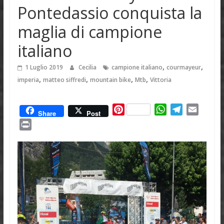
Pontedassio conquista la
maglia di campione
italiano
,
,
1 Luglio 2019
Cecilia
campione italiano
courmayeur
,
,
,
,
imperia
matteo siffredi
mountain bike
Mtb
Vittoria
P
W
T
E
Share
Post
i
h
e
m
P
n
a
l
a
r
t
t
e
i
i
e
s
g
l
n
r
A
r
t
e
p
a
s
p
m
t