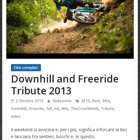
Film completi
Downhill and Freeride
Tribute 2013
,
,
,
2 Ottobre 2013
Redazione
2013
Best
bike
,
,
,
,
,
,
,
Downhill
Freeride
full
hd
Mtb
TheCrow90mtb
Tribute
video
Il weekend si avvicina e, per i più, significa inforcare la bici
e lanciarsi tra sentieri, boschi e, in questo