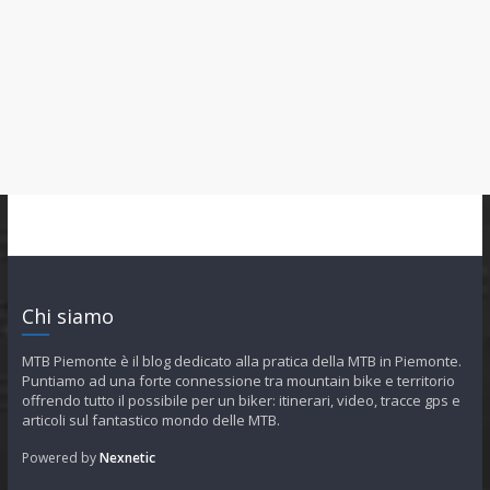
Chi siamo
MTB Piemonte è il blog dedicato alla pratica della MTB in Piemonte.
Puntiamo ad una forte connessione tra mountain bike e territorio
offrendo tutto il possibile per un biker: itinerari, video, tracce gps e
articoli sul fantastico mondo delle MTB.
Powered by
Nexnetic