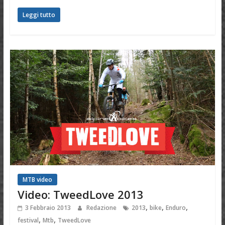
Leggi tutto
MTB video
Video: TweedLove 2013
,
,
,
3 Febbraio 2013
Redazione
2013
bike
Enduro
,
,
festival
Mtb
TweedLove