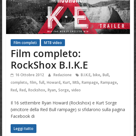
Film completi
MTB video
Film completo:
RockShox B.I.K.E
,
,
,
16 Ottobre 2012
Redazione
B.I.K.E
bike
Bull
,
,
,
,
,
,
,
,
completo
film
full
Howard
Kurt
Mtb
Rampage
Rampage
,
,
,
,
,
Red
Red
Rockshox
Ryan
Sorge
video
Il 16 settembre Ryan Howard (Rockshox) e Kurt Sorge
(vincitore della Red Bull rampage) si sfidarono sulla pagina
Facebook di
Leggi tutto