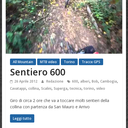
All Mountain
MTB video
Torino
Tracce GPS
Sentiero 600
,
,
,
,
26 Aprile 2012
Redazione
600
alberi
Bob
Cambogia
,
,
,
,
,
,
Cavatappi
collina
Scalini
Superga
tecnica
torino
video
Giro di circa 2 ore che va a toccare molti sentieri della
collina con partenza da San Mauro e Arrivo
Leggi tutto