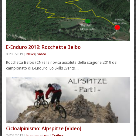
E-Enduro 2019: Rocchetta Belbo
09/03/2019
|
News
|
Video
Rocchetta Belbo (CN) è la novità assoluta della stagione 2019 del
campionato di E-Enduro. Lo Skills Events, …
Cicloalpinismo: Alpspitze [Video]
24/03/2012
|
In primo piano
|
Trailers