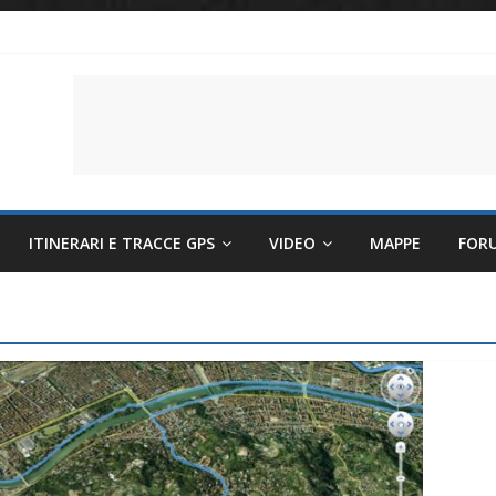
li per evitare sintomi e mantenere la performance
lettriche sempre più sostenibili
 il battito cardiaco
ITINERARI E TRACCE GPS
VIDEO
MAPPE
FOR