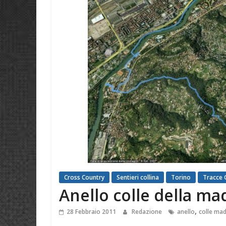
Cross Country
Sentieri collina
Torino
Tracce 
Anello colle della ma
,
28 Febbraio 2011
Redazione
anello
colle ma