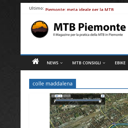
Skip
Ultimo:
Piemonte: meta ideale per la MTB
to
Batterie e-Bike: gli impatti ambientali
content
MTB
Ciclismo e allergie primaverili: 8 consig
Piemonte
Come le aziende stanno rendendo le bici e
Fasce cardio: perchè monitorare al meglio
Il
magazine
NEWS
MTB CONSIGLI
EBIKE
per
la
pratica
colle maddalena
della
MTB
in
Piemonte