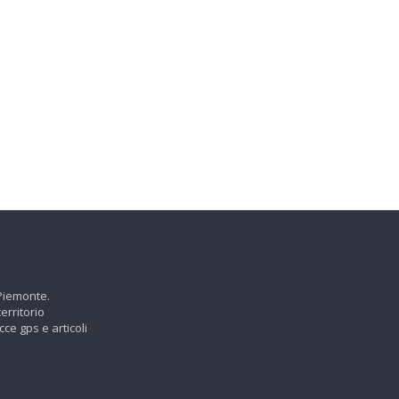
 Piemonte.
erritorio
cce gps e articoli