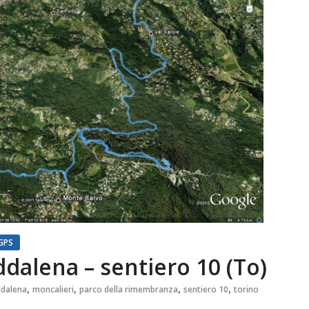
GPS
ddalena – sentiero 10 (To)
,
,
,
,
ddalena
moncalieri
parco della rimembranza
sentiero 10
torino