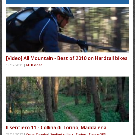
[Video] All Mountain - Best of 2010 on Hardtail bikes
18/02/2011
|
MTB video
Il sentiero 11 - Collina di Torino, Maddalena
27/05/2012
|
Cross Country
|
Sentieri collina
|
Torino
|
Tracce GPS