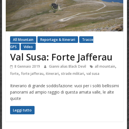
All Mountain
Reportage & Itinerari
Tracce
GPS
Video
Val Susa: Forte Jafferau
,
8 Gennaio 2019
Gianni alias Black Devil
all mountain
,
,
,
,
forte
forte jafferau
itinerari
strade militari
val susa
Itinerario di grande soddisfazione: vuoi per i soliti bellissimi
panorami ad ampio raggio di questa amata valle, le alte
quote
Leggi tutto