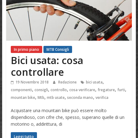
In primo piano
MTB Consigli
Bici usata: cosa
controllare
,
19 Novembre 2018
Redazione
bici usata
,
,
,
,
,
,
componenti
consigli
controllo
cosa verificare
fregature
furti
,
,
,
,
mountan bike
Mtb
mtb usate
seconda mano
verifica
Acquistare una mountain bike può essere molto
dispendioso, con cifre che, spesso, superano quelle di un
motorino o, addirittura, di
Leggi tutto