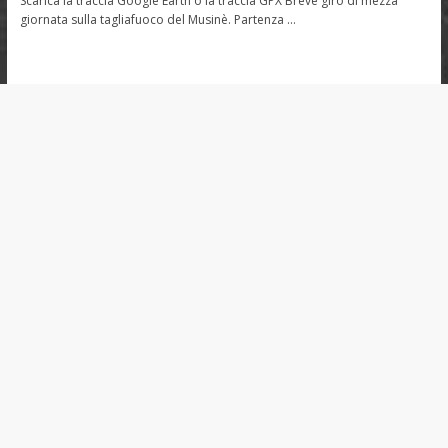
Scarica la traccia Google Earth o la traccia GPX Breve giro di mezza
giornata sulla tagliafuoco del Musinè. Partenza …