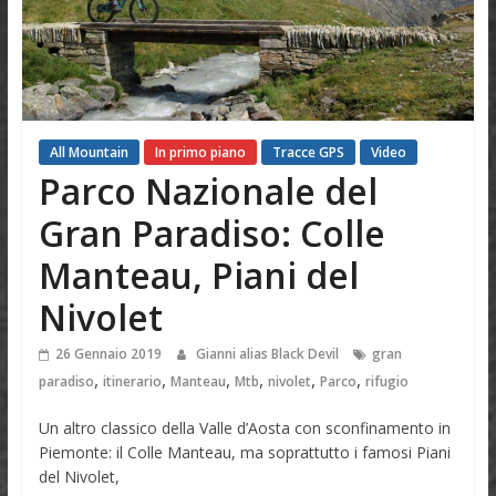
All Mountain
In primo piano
Tracce GPS
Video
Parco Nazionale del
Gran Paradiso: Colle
Manteau, Piani del
Nivolet
26 Gennaio 2019
Gianni alias Black Devil
gran
,
,
,
,
,
,
paradiso
itinerario
Manteau
Mtb
nivolet
Parco
rifugio
Un altro classico della Valle d’Aosta con sconfinamento in
Piemonte: il Colle Manteau, ma soprattutto i famosi Piani
del Nivolet,