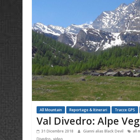
All Mountain
Reportage & Itinerari
Tracce GPS
Val Divedro: Alpe Veg
31 Dicembre 2018
Gianni alias Black Devil
all
,
Divedro
video