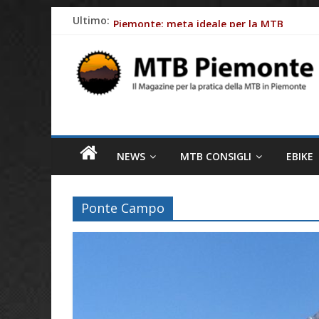
Skip
Ultimo:
Piemonte: meta ideale per la MTB
to
Batterie e-Bike: gli impatti ambientali
content
MTB
Ciclismo e allergie primaverili: 8 consig
Piemonte
Come le aziende stanno rendendo le bici e
Fasce cardio: perchè monitorare al meglio
Il
magazine
NEWS
MTB CONSIGLI
EBIKE
per
la
pratica
Ponte Campo
della
MTB
in
Piemonte