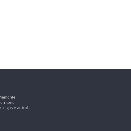
 Piemonte.
erritorio
cce gps e articoli