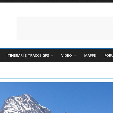
li per evitare sintomi e mantenere la performance
lettriche sempre più sostenibili
 il battito cardiaco
ITINERARI E TRACCE GPS
VIDEO
MAPPE
FOR