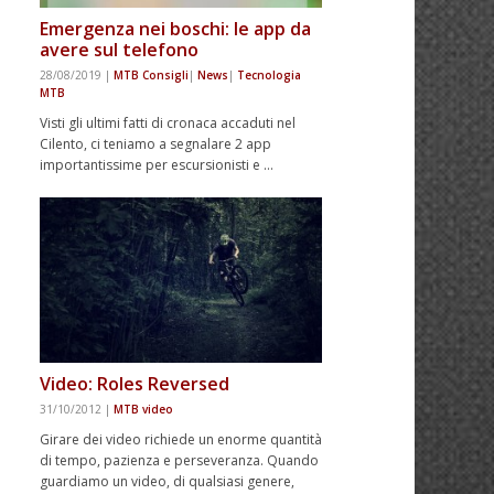
Emergenza nei boschi: le app da
avere sul telefono
28/08/2019
|
MTB Consigli
|
News
|
Tecnologia
MTB
Visti gli ultimi fatti di cronaca accaduti nel
Cilento, ci teniamo a segnalare 2 app
importantissime per escursionisti e …
Video: Roles Reversed
31/10/2012
|
MTB video
Girare dei video richiede un enorme quantità
di tempo, pazienza e perseveranza. Quando
guardiamo un video, di qualsiasi genere,