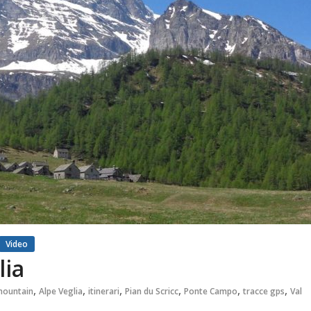
Video
lia
,
,
,
,
,
,
 mountain
Alpe Veglia
itinerari
Pian du Scricc
Ponte Campo
tracce gps
Val