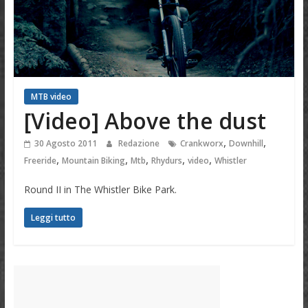
MTB video
[Video] Above the dust
,
,
30 Agosto 2011
Redazione
Crankworx
Downhill
,
,
,
,
,
Freeride
Mountain Biking
Mtb
Rhydurs
video
Whistler
Round II in The Whistler Bike Park.
Leggi tutto