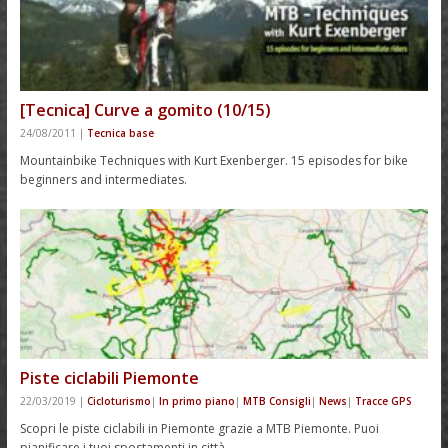
[Tecnica] Curve a gomito (10/15)
24/08/2011
|
Tecnica base
Mountainbike Techniques with Kurt Exenberger. 15 episodes for bike
beginners and intermediates.
Piste ciclabili Piemonte
22/03/2019
|
Cicloturismo
|
In primo piano
|
MTB Consigli
|
News
|
Tracce GPS
Scopri le piste ciclabili in Piemonte grazie a MTB Piemonte. Puoi
pianificare i tuoi spostamenti in città, …