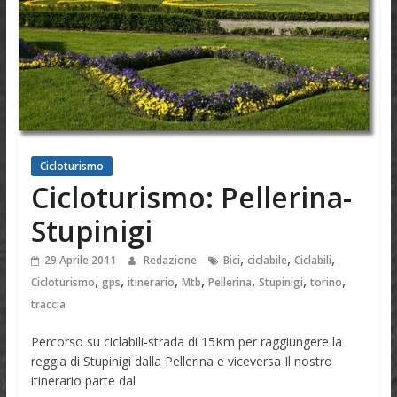
Cicloturismo
Cicloturismo: Pellerina-
Stupinigi
,
,
,
29 Aprile 2011
Redazione
Bici
ciclabile
Ciclabili
,
,
,
,
,
,
,
Cicloturismo
gps
itinerario
Mtb
Pellerina
Stupinigi
torino
traccia
Percorso su ciclabili-strada di 15Km per raggiungere la
reggia di Stupinigi dalla Pellerina e viceversa Il nostro
itinerario parte dal