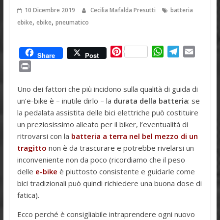
10 Dicembre 2019
Cecilia Mafalda Presutti
batteria
,
,
ebike
ebike
pneumatico
P
W
T
E
Share
Post
i
h
e
m
P
n
a
l
a
r
t
t
e
i
Uno dei fattori che più incidono sulla qualità di guida di
i
e
s
g
l
un’e-bike è – inutile dirlo – la
durata della batteria
: se
n
r
A
r
la pedalata assistita delle bici elettriche può costituire
t
e
p
a
un preziosissimo alleato per il biker, l’eventualità di
s
p
m
ritrovarsi con la
batteria a terra nel bel mezzo di un
t
tragitto
non è da trascurare e potrebbe rivelarsi un
inconveniente non da poco (ricordiamo che il peso
delle
e-bike
è piuttosto consistente e guidarle come
bici tradizionali può quindi richiedere una buona dose di
fatica).
Ecco perché è consigliabile intraprendere ogni nuovo