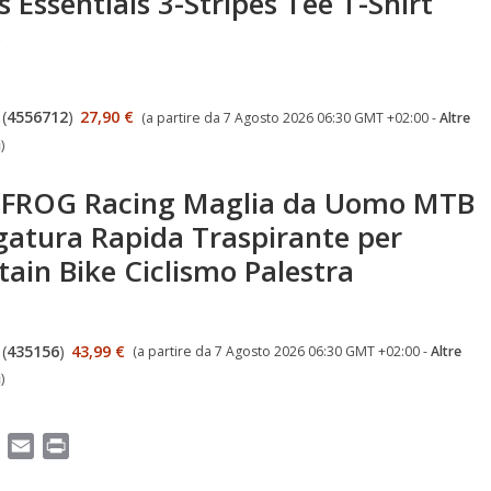
 Essentials 3-Stripes Tee T-Shirt
o
(
4556712
)
27,90 €
(a partire da 7 Agosto 2026 06:30 GMT +02:00 -
Altre
i
)
FROG Racing Maglia da Uomo MTB
gatura Rapida Traspirante per
ain Bike Ciclismo Palestra
(
435156
)
43,99 €
(a partire da 7 Agosto 2026 06:30 GMT +02:00 -
Altre
i
)
T
E
P
e
m
r