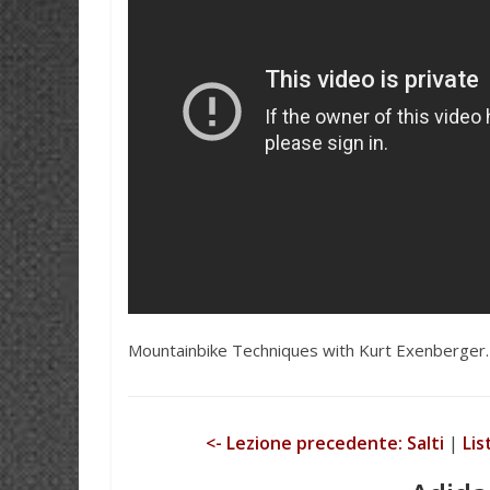
r
A
e
p
s
p
t
Mountainbike Techniques with Kurt Exenberger. 
<- Lezione precedente: Salti
|
Lis