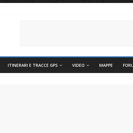
li per evitare sintomi e mantenere la performance
lettriche sempre più sostenibili
 il battito cardiaco
ITINERARI E TRACCE GPS
VIDEO
MAPPE
FOR