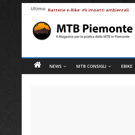
Skip
Ultimo:
Batterie e-Bike: gli impatti ambientali
to
Ciclismo e allergie primaverili: 8 consig
content
MTB
Come le aziende stanno rendendo le bici e
Piemonte
Fasce cardio: perchè monitorare al meglio
Piemonte: meta ideale per la MTB
Il
magazine
NEWS
MTB CONSIGLI
EBIKE
per
la
pratica
della
MTB
in
Piemonte