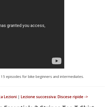
r
a
m
15 episodes for bike beginners and intermediates.
ta Lezioni
|
Lezione successiva: Discese ripide ->