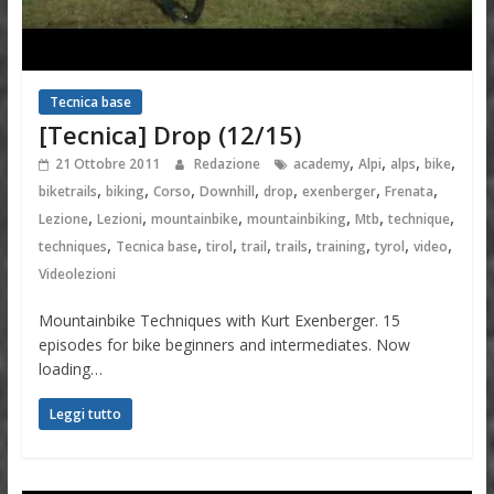
Tecnica base
[Tecnica] Drop (12/15)
,
,
,
,
21 Ottobre 2011
Redazione
academy
Alpi
alps
bike
,
,
,
,
,
,
,
biketrails
biking
Corso
Downhill
drop
exenberger
Frenata
,
,
,
,
,
,
Lezione
Lezioni
mountainbike
mountainbiking
Mtb
technique
,
,
,
,
,
,
,
,
techniques
Tecnica base
tirol
trail
trails
training
tyrol
video
Videolezioni
Mountainbike Techniques with Kurt Exenberger. 15
episodes for bike beginners and intermediates. Now
loading…
Leggi tutto