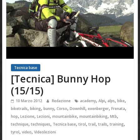
Tecnica base
[Tecnica] Bunny Hop
(15/15)
,
,
,
,
10 Marzo 2012
Redazione
academy
Alpi
alps
bike
,
,
,
,
,
,
,
biketrails
biking
bunny
Corso
Downhill
exenberger
Frenata
,
,
,
,
,
,
hop
Lezione
Lezioni
mountainbike
mountainbiking
Mtb
,
,
,
,
,
,
,
technique
techniques
Tecnica base
tirol
trail
trails
training
,
,
tyrol
video
Videolezioni