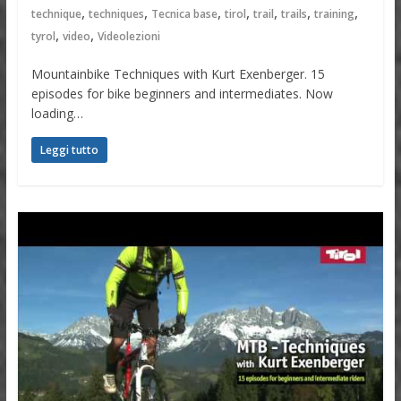
,
,
,
,
,
,
,
technique
techniques
Tecnica base
tirol
trail
trails
training
,
,
tyrol
video
Videolezioni
Mountainbike Techniques with Kurt Exenberger. 15
episodes for bike beginners and intermediates. Now
loading…
Leggi tutto