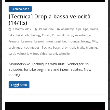
Tecnica base
[Tecnica] Drop a bassa velocità
(14/15)
,
,
,
,
7 Marzo 2012
Redazione
academy
Alpi
alps
bassa
,
,
,
,
,
,
,
bike
biketrails
biking
Corso
Downhill
drop
exenberger
,
,
,
,
,
,
Frenata
Lezione
Lezioni
mountainbike
mountainbiking
Mtb
,
,
,
,
,
,
,
technique
techniques
Tecnica base
tirol
trail
trails
training
,
,
,
,
tyrol
velocità
video
Videolezioni
wheelie
Mountainbike Techniques with Kurt Exenberger. 15
episodes for bike beginners and intermediates. Now
loading…
Leggi tutto