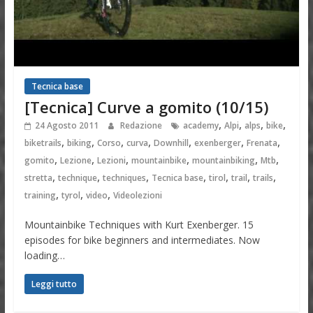
Tecnica base
[Tecnica] Curve a gomito (10/15)
,
,
,
,
24 Agosto 2011
Redazione
academy
Alpi
alps
bike
,
,
,
,
,
,
,
biketrails
biking
Corso
curva
Downhill
exenberger
Frenata
,
,
,
,
,
,
gomito
Lezione
Lezioni
mountainbike
mountainbiking
Mtb
,
,
,
,
,
,
,
stretta
technique
techniques
Tecnica base
tirol
trail
trails
,
,
,
training
tyrol
video
Videolezioni
Mountainbike Techniques with Kurt Exenberger. 15
episodes for bike beginners and intermediates. Now
loading…
Leggi tutto