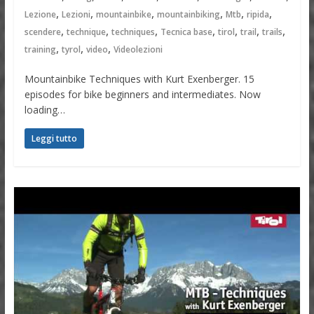
,
,
,
,
,
,
Lezione
Lezioni
mountainbike
mountainbiking
Mtb
ripida
,
,
,
,
,
,
,
scendere
technique
techniques
Tecnica base
tirol
trail
trails
,
,
,
training
tyrol
video
Videolezioni
Mountainbike Techniques with Kurt Exenberger. 15
episodes for bike beginners and intermediates. Now
loading…
Leggi tutto