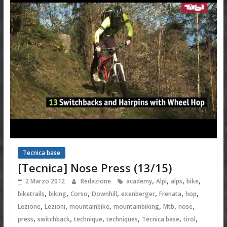
Tecnica base
[Tecnica] Nose Press (13/15)
,
,
,
,
2 Marzo 2012
Redazione
academy
Alpi
alps
bike
,
,
,
,
,
,
,
biketrails
biking
Corso
Downhill
exenberger
Frenata
hop
,
,
,
,
,
,
Lezione
Lezioni
mountainbike
mountainbiking
Mtb
nose
,
,
,
,
,
,
press
switchback
technique
techniques
Tecnica base
tirol