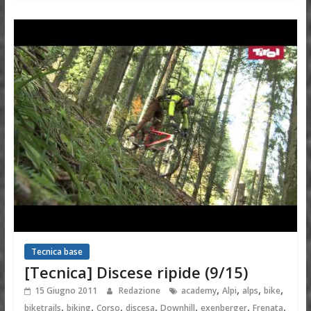
Tecnica base
[Tecnica] Discese ripide (9/15)
,
,
,
,
15 Giugno 2011
Redazione
academy
Alpi
alps
bike
,
,
,
,
,
,
,
biketrails
biking
Corso
discesa
Downhill
exenberger
Frenata