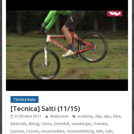
Tecnica base
[Tecnica] Salti (11/15)
,
,
,
,
6 Ottobre 2011
Redazione
academy
Alpi
alps
bike
,
,
,
,
,
,
biketrails
biking
Corso
Downhill
exenberger
Frenata
,
,
,
,
,
,
Lezione
Lezioni
mountainbike
mountainbiking
Mtb
salti