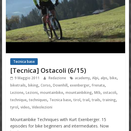
Tecnica base
[Tecnica] Ostacoli (6/15)
,
,
,
,
9 Maggio 2011
Redazione
academy
Alpi
alps
bike
,
,
,
,
,
,
biketrails
biking
Corso
Downhill
exenberger
Frenata
,
,
,
,
,
,
Lezione
Lezioni
mountainbike
mountainbiking
Mtb
ostacoli
,
,
,
,
,
,
,
technique
techniques
Tecnica base
tirol
trail
trails
training
,
,
tyrol
video
Videolezioni
Mountainbike Techniques with Kurt Exenberger. 15
episodes for bike beginners and intermediates. Now