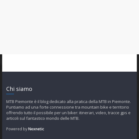
Chi siamo
MTB Piemonte è il blog dedicato alla pratica della MTB in Piemonte.
Puntiamo ad una forte connessione tra mountain bike e territorio
offrendo tutto il possibile per un biker: itinerari, video, tracce gps e
articoli sul fantastico mondo delle MTB.
Powered by
Nexnetic