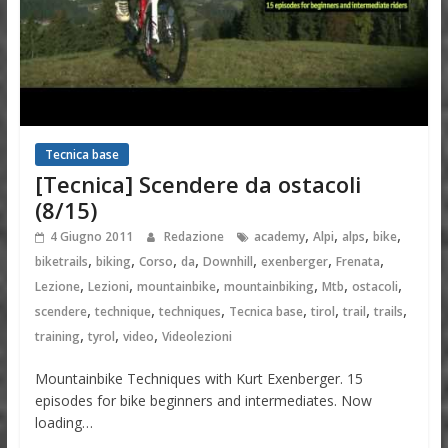
Tecnica base
[Tecnica] Scendere da ostacoli
(8/15)
,
,
,
,
4 Giugno 2011
Redazione
academy
Alpi
alps
bike
,
,
,
,
,
,
,
biketrails
biking
Corso
da
Downhill
exenberger
Frenata
,
,
,
,
,
,
Lezione
Lezioni
mountainbike
mountainbiking
Mtb
ostacoli
,
,
,
,
,
,
,
scendere
technique
techniques
Tecnica base
tirol
trail
trails
,
,
,
training
tyrol
video
Videolezioni
Mountainbike Techniques with Kurt Exenberger. 15
episodes for bike beginners and intermediates. Now
loading…