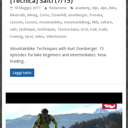
[Tecnica] Salti (7/15)
,
,
,
,
18 Maggio 2011
Redazione
academy
Alpi
alps
bike
,
,
,
,
,
,
biketrails
biking
Corso
Downhill
exenberger
Frenata
,
,
,
,
,
,
Lezione
Lezioni
mountainbike
mountainbiking
Mtb
saltare
,
,
,
,
,
,
,
salti
technique
techniques
Tecnica base
tirol
trail
trails
,
,
,
training
tyrol
video
Videolezioni
Mountainbike Techniques with Kurt Exenberger. 15
episodes for bike beginners and intermediates. Now
loading…
Leggi tutto