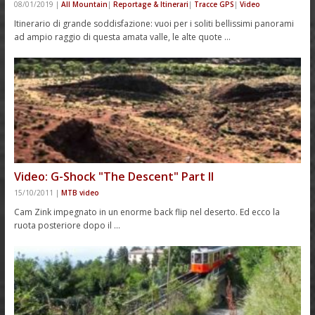
08/01/2019
|
All Mountain
|
Reportage & Itinerari
|
Tracce GPS
|
Video
Itinerario di grande soddisfazione: vuoi per i soliti bellissimi panorami
ad ampio raggio di questa amata valle, le alte quote …
Video: G-Shock "The Descent" Part II
15/10/2011
|
MTB video
Cam Zink impegnato in un enorme back flip nel deserto. Ed ecco la
ruota posteriore dopo il …