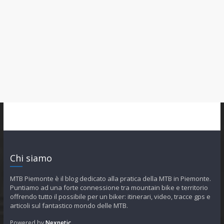
Chi siamo
MTB Piemonte è il blog dedicato alla pratica della MTB in Piemonte.
Puntiamo ad una forte connessione tra mountain bike e territorio
offrendo tutto il possibile per un biker: itinerari, video, tracce gps e
articoli sul fantastico mondo delle MTB.
Powered by
Nexnetic