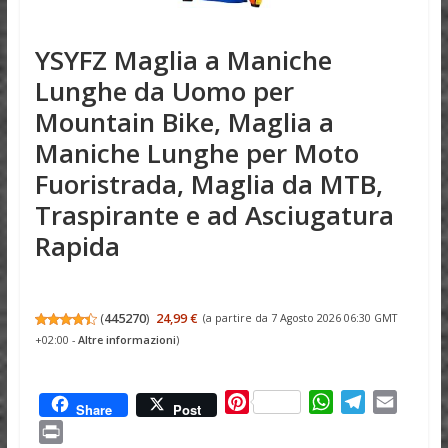
YSYFZ Maglia a Maniche
Lunghe da Uomo per
Mountain Bike, Maglia a
Maniche Lunghe per Moto
Fuoristrada, Maglia da MTB,
Traspirante e ad Asciugatura
Rapida
(
445270
)
24,99 €
(a partire da 7 Agosto 2026 06:30 GMT
+02:00 -
Altre informazioni
)
P
W
T
E
Share
Post
i
h
e
m
P