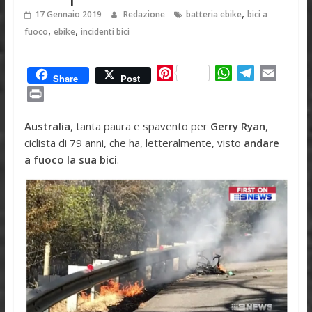
,
17 Gennaio 2019
Redazione
batteria ebike
bici a
,
,
fuoco
ebike
incidenti bici
P
W
T
E
Share
Post
i
h
e
m
P
n
a
l
a
r
t
t
e
i
Australia
, tanta paura e spavento per
Gerry Ryan
,
i
e
s
g
l
ciclista di 79 anni, che ha, letteralmente, visto
andare
n
r
A
r
a fuoco la sua bici
.
t
e
p
a
s
p
m
t