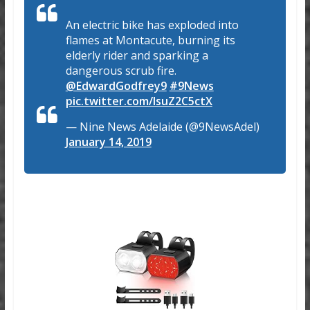
An electric bike has exploded into
flames at Montacute, burning its
elderly rider and sparking a
dangerous scrub fire.
@EdwardGodfrey9
#9News
pic.twitter.com/IsuZ2C5ctX
— Nine News Adelaide (@9NewsAdel)
January 14, 2019