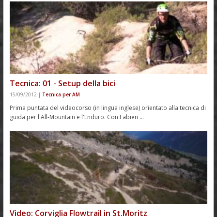
Tecnica: 01 - Setup della bici
15/09/2012
|
Tecnica per AM
Prima puntata del videocorso (in lingua inglese) orientato alla tecnica di
guida per l'All-Mountain e l'Enduro. Con Fabien …
Video: Corviglia Flowtrail in St.Moritz