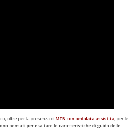
a
m
sico, oltre per la presenza di
MTB con pedalata assistita
, per le
, sono pensati per esaltare le caratteristiche di guida delle