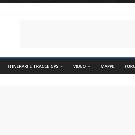
li per evitare sintomi e mantenere la performance
lettriche sempre più sostenibili
 il battito cardiaco
ITINERARI E TRACCE GPS
VIDEO
MAPPE
FOR