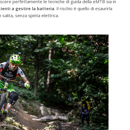
scere perfettamente le tecniche di guida della eMTB sia in
cienti a gestire la batteria
. Il rischio è quello di esaurirla
alita, senza spinta elettrica.