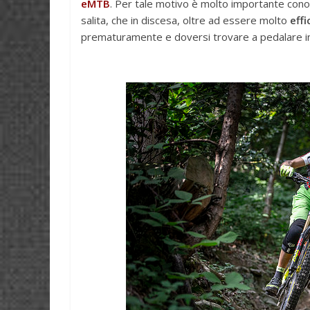
eMTB
. Per tale motivo è molto importante cono
salita, che in discesa, oltre ad essere molto
effi
prematuramente e doversi trovare a pedalare in s