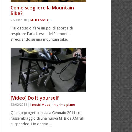
Come scegliere la Mountain
Bike?
22/10/2018
|
MTB Consigli
Hai deciso di fare un po' di sport e di
respirare l'aria fresca del Piemonte
sfrecciando su una mountain bike, …
[Video] Do It yourself
18/02/2011
|
I nostri video
|
In primo piano
Questo progetto inizia a Gennaio 2011 con
l’assemblaggio di una nuova MTB da AM full
suspended. Ho deciso …