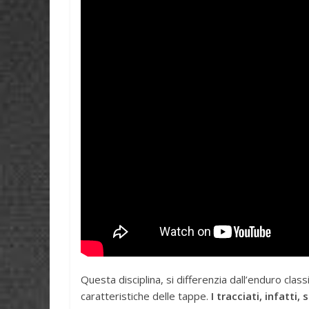
e
p
s
p
t
Questa disciplina, si differenzia dall’enduro clas
caratteristiche delle tappe.
I tracciati, infatti