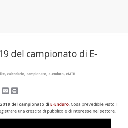
19 del campionato di E-
,
,
,
,
ike
calendario
campionato
e-enduro
eMTB
T
E
P
e
m
r
2019 del campionato di
E-Enduro
. Cosa prevedibile visto il
l
a
i
istrare una crescita di pubblico e di interesse nel settore.
e
i
n
g
l
t
r