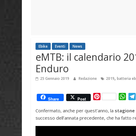
Ebike
Eventi
News
eMTB: il calendario 20
Enduro
,
25 Gennaio 2019
Redazione
2019
batteria eb
P
W
Share
Post
i
h
Confermato, anche per quest’anno, la
stagione 
n
a
successo dell’annata precedente, che ha fatto reg
t
t
e
s
r
A