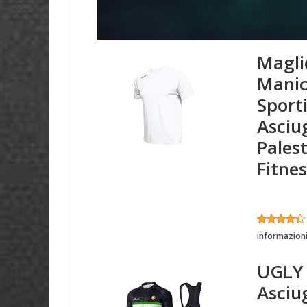
Magli
Manic
Sport
Asciu
Pales
Fitnes
informazion
UGLY 
Asciu