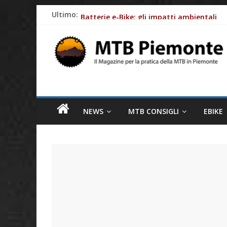
Skip
Ultimo:
Batterie e-Bike: gli impatti ambientali
to
Ciclismo e allergie primaverili: 8 consig
content
MTB
Come le aziende stanno rendendo le bici e
Piemonte
Fasce cardio: perchè monitorare al meglio
Piemonte: meta ideale per la MTB
Il
magazine
NEWS
MTB CONSIGLI
EBIKE
per
la
pratica
della
MTB
in
Piemonte