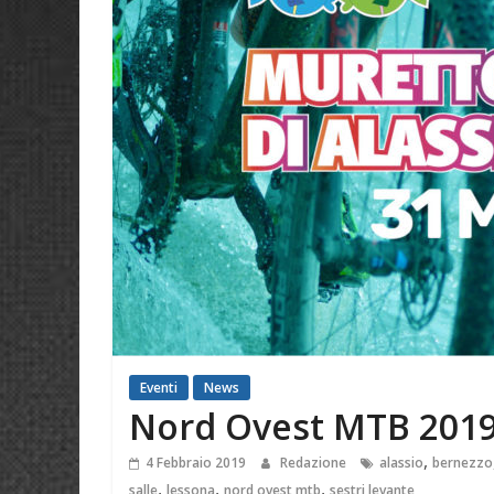
Eventi
News
Nord Ovest MTB 201
,
4 Febbraio 2019
Redazione
alassio
bernezzo
,
,
,
salle
lessona
nord ovest mtb
sestri levante