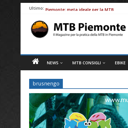
Skip
Ultimo:
Piemonte: meta ideale per la MTB
to
Batterie e-Bike: gli impatti ambientali
content
MTB
Ciclismo e allergie primaverili: 8 consig
Piemonte
Come le aziende stanno rendendo le bici e
Fasce cardio: perchè monitorare al meglio
Il
magazine
NEWS
MTB CONSIGLI
EBIKE
per
la
pratica
brusnengo
della
MTB
in
Piemonte