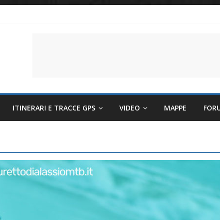
li per evitare sintomi e mantenere la performance
lettriche sempre più sostenibili
 il battito cardiaco
ITINERARI E TRACCE GPS
VIDEO
MAPPE
FOR