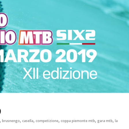
9
,
,
,
,
,
,
brusnengo
casella
competizione
coppa piemonte mtb
gara mtb
la