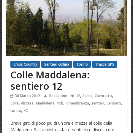
Cross Country
Sentieri collina
Torino
Tracce GPS
Colle Maddalena:
sentiero 12
,
,
,
30 Marzo 2012
Redazione
12
Balbis
Cavoretto
,
,
,
,
,
,
,
Colle
discesa
Maddalena
Mtb
Rimembranza
sentieri
Sentiero
,
torino
XC
Breve giro di poco più di un’ora e mezza al colle della
Maddalena. Salita mista asfalto-sentiero e discesa dal