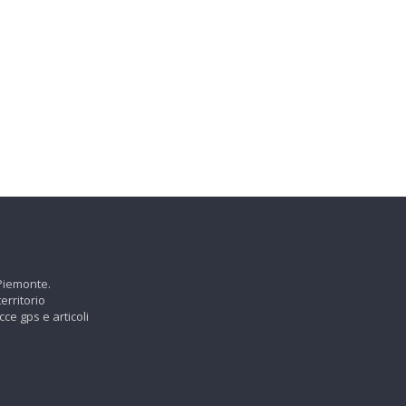
 Piemonte.
erritorio
cce gps e articoli