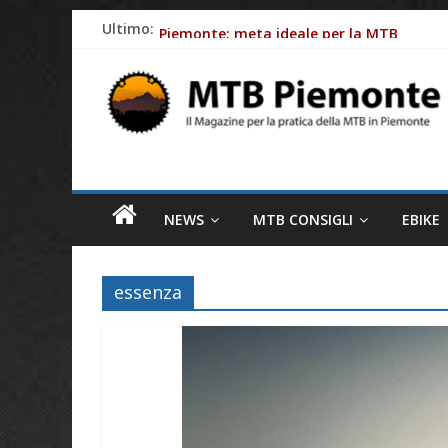
Skip
Ultimo:
Piemonte: meta ideale per la MTB
to
Batterie e-Bike: gli impatti ambientali
content
MTB
Ciclismo e allergie primaverili: 8 consig
Piemonte
Come le aziende stanno rendendo le bici e
Fasce cardio: perchè monitorare al meglio
Il
magazine
NEWS
MTB CONSIGLI
EBIKE
per
la
pratica
essenza
della
MTB
in
Piemonte