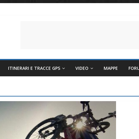
li per evitare sintomi e mantenere la performance
lettriche sempre più sostenibili
 il battito cardiaco
ITINERARI E TRACCE GPS
VIDEO
MAPPE
FOR